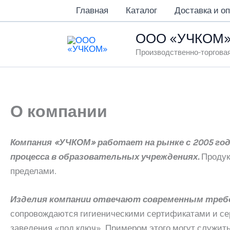
Перейти
Главная
Каталог
Доставка и о
к
содержимому
ООО «УЧКОМ
Производственно-торгова
О компании
Компания «УЧКОМ» работает на рынке с 2005 год
процесса в образовательных учреждениях.
Продук
пределами.
Изделия компании отвечают современным требо
сопровождаются гигиеническими сертификатами и сер
заведения «под ключ». Примером этого могут служить 