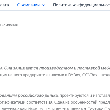
плата
О компании
Политика конфиденциальнос
»
я компания
а.
Она занимается производством и поставкой мебе
ция нашего предприятия знакома в ВУЗах, ССУЗах, школа
ваниям российского рынка
, проектируются и изгота
тификатами соответствия. Одна из особенностей предл
детские сады №42, 79, 175 и другие, школа п. Тохтино О