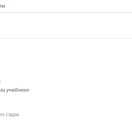
ти
я
ии учебного
их садах