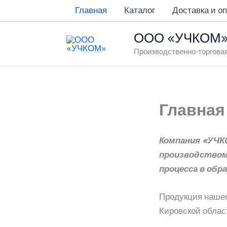
Перейти
Главная
Каталог
Доставка и о
к
содержимому
ООО «УЧКОМ
Производственно-торгова
Главная
Компания «УЧКО
производством 
процесса в обр
Продукция нашег
Кировской област